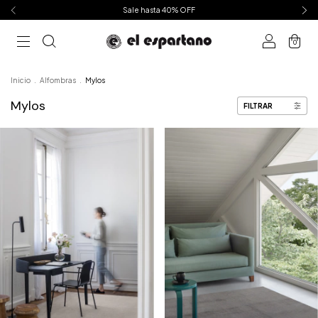
Sale hasta 40% OFF
0
Inicio
.
Alfombras
.
Mylos
Mylos
FILTRAR