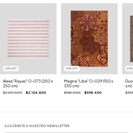
20
%
OFF
20
%
OFF
20
Alexa "Rayas" O-073 (250 x
Magna "Libe" O-029 (150 x
Duo 
250 cm)
330 cm)
cm)
$2.631.000
$2.104.800
$748.000
$598.400
$335
SUSCRIBITE A NUESTRO NEWSLETTER