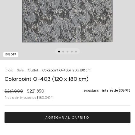
15
%
OFF
Inicio
.
Sale
.
Outlet
.
Colorpoint O-403 (120 x 180 cm)
Colorpoint O-403 (120 x 180 cm)
$261.000
$221.850
6
cuotas sin interés de
$36.975
Precio sin impuestos
$183.347,11