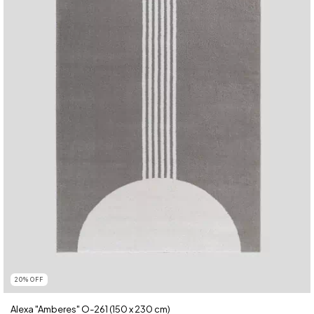
20
%
OFF
Alexa "Amberes" O-261 (150 x 230 cm)