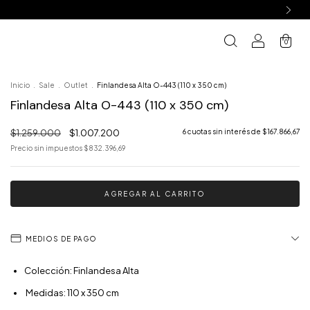
0
Inicio
.
Sale
.
Outlet
.
Finlandesa Alta O-443 (110 x 350 cm)
Finlandesa Alta O-443 (110 x 350 cm)
$1.259.000
$1.007.200
6
cuotas sin interés de
$167.866,67
Precio sin impuestos
$832.396,69
MEDIOS DE PAGO
Colección: Finlandesa Alta
Medidas: 110 x 350 cm