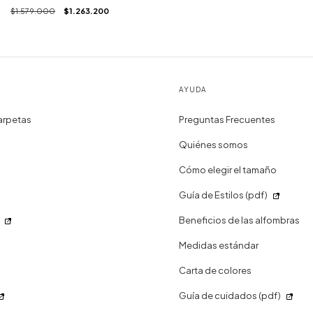
$1.579.000
$1.263.200
AYUDA
arpetas
Preguntas Frecuentes
Quiénes somos
Cómo elegir el tamaño
Guía de Estilos (pdf)
Beneficios de las alfombras
Medidas estándar
Carta de colores
Guía de cuidados (pdf)