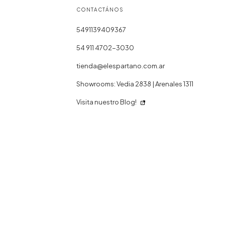
CONTACTÁNOS
5491139409367
54 911 4702-3030
tienda@elespartano.com.ar
Showrooms: Vedia 2838 | Arenales 1311
Visita nuestro Blog!