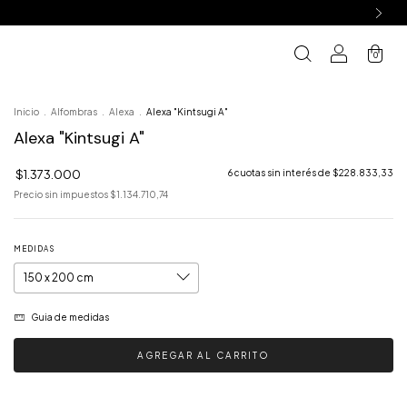
0
Inicio
.
Alfombras
.
Alexa
.
Alexa "Kintsugi A"
Alexa "Kintsugi A"
$1.373.000
6
cuotas sin interés de
$228.833,33
Precio sin impuestos
$1.134.710,74
MEDIDAS
Guia de medidas