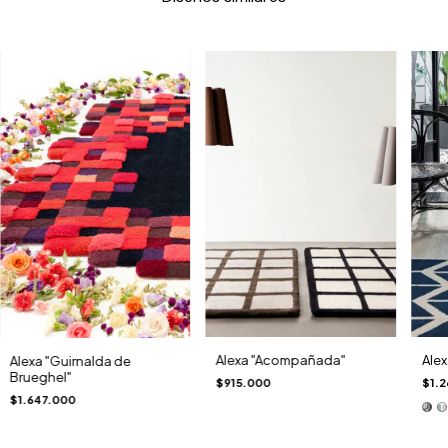
Alex
Alexa "Acompañada"
Alexa "Guirnalda de
Brueghel"
$1.2
$915.000
$1.647.000