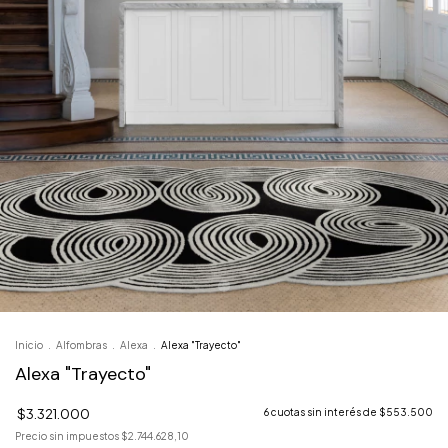
Inicio
.
Alfombras
.
Alexa
.
Alexa "Trayecto"
Alexa "Trayecto"
$3.321.000
6
cuotas sin interés de
$553.500
Precio sin impuestos
$2.744.628,10