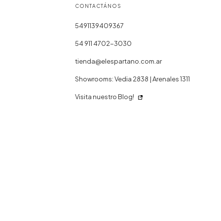
CONTACTÁNOS
5491139409367
54 911 4702-3030
tienda@elespartano.com.ar
Showrooms: Vedia 2838 | Arenales 1311
Visita nuestro Blog!