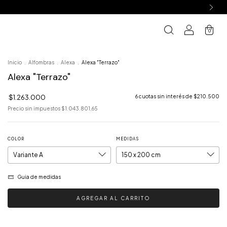
0
Inicio
.
Alfombras
.
Alexa
.
Alexa "Terrazo"
Alexa "Terrazo"
$1.263.000
6
cuotas sin interés de
$210.500
Precio sin impuestos
$1.043.801,65
COLOR
MEDIDAS
Guia de medidas