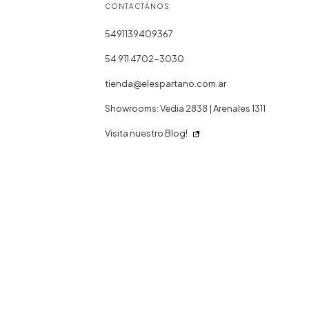
CONTACTÁNOS
5491139409367
54 911 4702-3030
tienda@elespartano.com.ar
Showrooms: Vedia 2838 | Arenales 1311
Visita nuestro Blog!